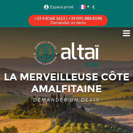
€
Espace privé
+33 4 8168 1622 | +39 095 888 8198
Demander un devis
LA MERVEILLEUSE CÔTE
AMALFITAINE
DEMANDER UN DEVIS