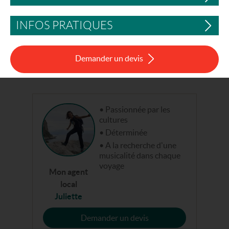
INFOS PRATIQUES
Demander un devis
Passionnée par les
cultures
Déterminée
A la recherche d'une
musicalité dans chaque
voyage
Mon agent
local
Juliette
Demander un devis