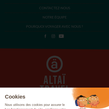
CONTACTEZ-NOUS
NOTRE ÉQUIPE
POURQUOI VOYAGER AVEC NOUS ?
Açores
Canada
Canaries
Cap-Vert