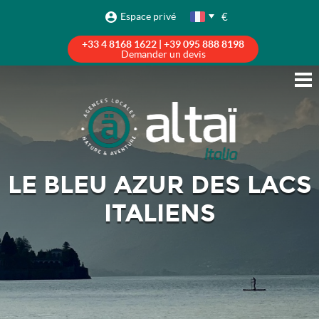
€
Espace privé
+33 4 8168 1622 | +39 095 888 8198
Demander un devis
LE BLEU AZUR DES LACS
ITALIENS