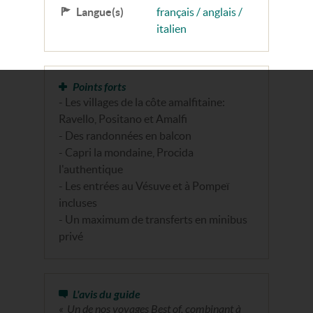
Langue(s)
français / anglais /
italien
Points forts
- Les villages de la côte amalfitaine:
Ravello, Positano et Amalfi
- Des randonnées en balcon
- Capri la mondaine, Procida
l'authentique
- Les entrées au Vésuve et à Pompeï
incluses
- Un maximum de transferts en minibus
privé
L'avis du guide
Un de nos voyages Best of, combinant à