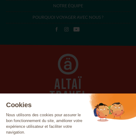
NOTRE ÉQUIPE
POURQUOI VOYAGER AVEC NOUS ?
Açores
Canada
Canaries
Cap-Vert
Costa Rica
Cuba
Écosse
Égypte
Espagne