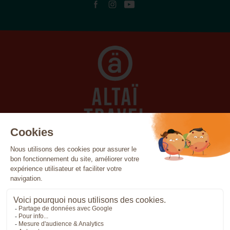
Azzorre
Canada
Canarie
Capo Verde
Costa Rica
Cuba
Egitto
Finlandia
Francia
Giordania
Grecia
India
Indonesia
Irlanda
Islanda
Italia
La Riunione
Madera
Marocco