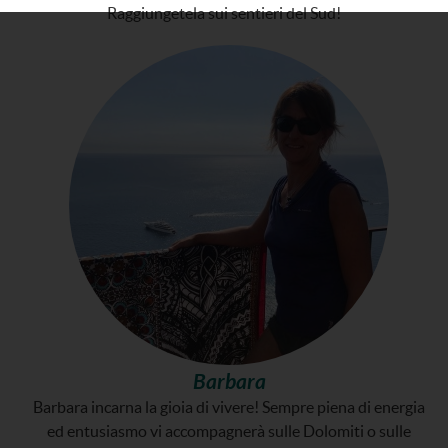
Raggiungetela sui sentieri del Sud!
Barbara
Barbara incarna la gioia di vivere! Sempre piena di energia
ed entusiasmo vi accompagnerà sulle Dolomiti o sulle