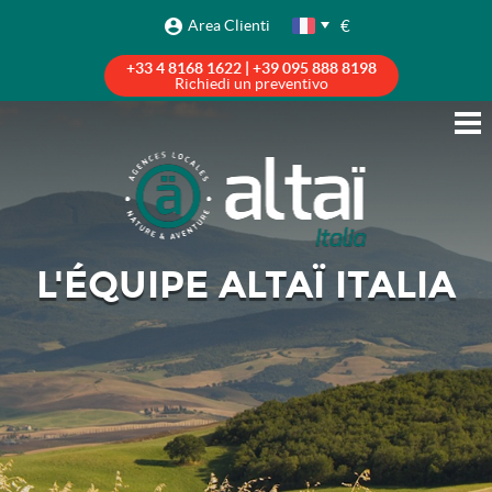
€
Area Clienti
+33 4 8168 1622 | +39 095 888 8198
Richiedi un preventivo
L'ÉQUIPE ALTAÏ ITALIA