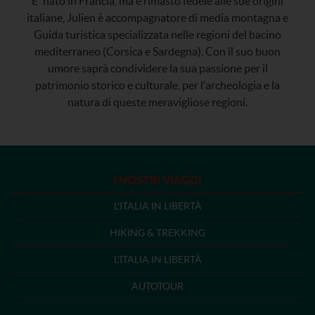
E' nato in Francia, ma è rimasto fedele alle sue origini
italiane, Julien è accompagnatore di media montagna e
Guida turistica specializzata nelle regioni del bacino
mediterraneo (Corsica e Sardegna). Con il suo buon
umore saprà condividere la sua passione per il
patrimonio storico e culturale, per l'archeologia e la
natura di queste meravigliose regioni.
I NOSTRI VIAGGI
L'ITALIA IN LIBERTÀ
HIKING & TREKKING
L'ITALIA IN LIBERTÀ
AUTOTOUR