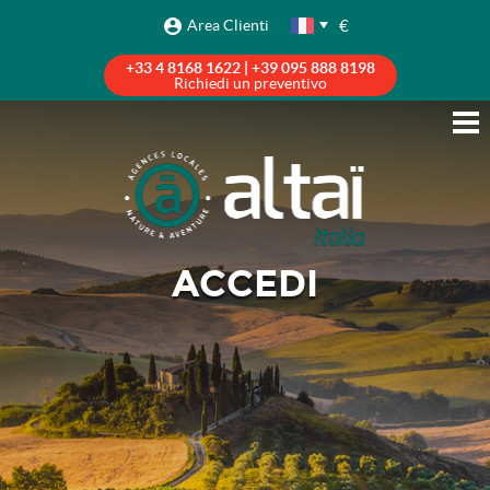
€
Area Clienti
+33 4 8168 1622 | +39 095 888 8198
Richiedi un preventivo
ACCEDI